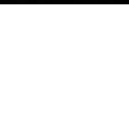
Gå til halbooking for at oprette dig som
medlem og booke baner
Halbooking
Adgangsforhold
Squashklubben er beliggende på Strandkærvej 87, 8700
Horsens. Vi deler indgang med Fit & Sund.
Åbningstider alle ugens dage: 04.00 - 00.00
Bemandet reception: 08.00 - 21.00
D
er kan være særlige åbningstider på specielle datoer.
For
at få adgang til squashbanerne uden for
den
bemandede
receptionstid, skal du have en app med login fra Fit & Sund.